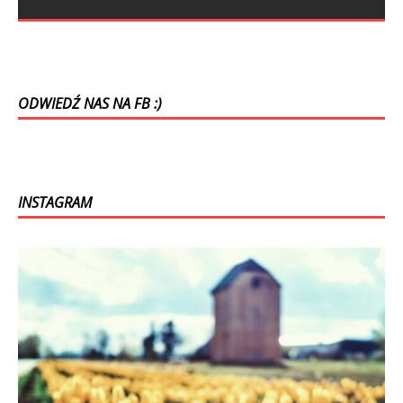
unikalną kulturą i bogatą historią. Znane z pięknych
jezior, malowniczych dróg i szerokich plaż, przyciągają co
roku tysiące turystów.
[…]
ODWIEDŹ NAS NA FB :)
INSTAGRAM