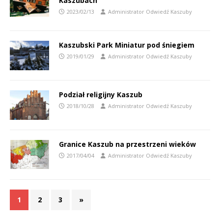
Kaszubach
2023/02/13
Administrator Odwiedź Kaszuby
Kaszubski Park Miniatur pod śniegiem
2019/01/29
Administrator Odwiedź Kaszuby
Podział religijny Kaszub
2018/10/28
Administrator Odwiedź Kaszuby
Granice Kaszub na przestrzeni wieków
2017/04/04
Administrator Odwiedź Kaszuby
1
2
3
»