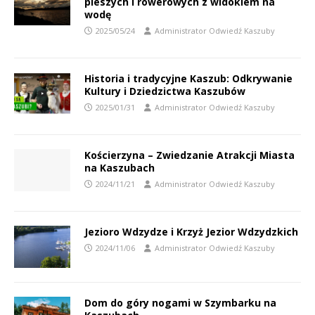
pieszych i rowerowych z widokiem na
wodę
2025/05/24
Administrator Odwiedź Kaszuby
Historia i tradycyjne Kaszub: Odkrywanie
Kultury i Dziedzictwa Kaszubów
2025/01/31
Administrator Odwiedź Kaszuby
Kościerzyna – Zwiedzanie Atrakcji Miasta
na Kaszubach
2024/11/21
Administrator Odwiedź Kaszuby
Jezioro Wdzydze i Krzyż Jezior Wdzydzkich
2024/11/06
Administrator Odwiedź Kaszuby
Dom do góry nogami w Szymbarku na