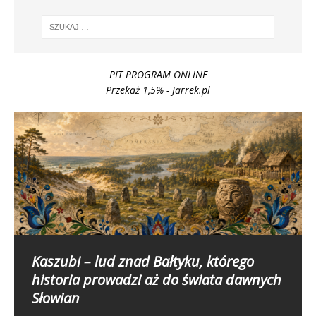
PIT PROGRAM ONLINE
Przekaż 1,5% - Jarrek.pl
Kaszubi – lud znad Bałtyku, którego
Jak czytać Kaszuby: podstawowe zwroty
Szlakiem kaszubskich jezior: 5 tras
Kościerzyna – Zwiedzanie Atrakcji
historia prowadzi aż do świata dawnych
po kaszubsku dla turystów
pieszych i rowerowych z widokiem na
Miasta na Kaszubach
Słowian
wodę
Historia i tradycyjne Kaszub:
Jadąc na Kaszuby, widzisz dwujęzyczne tablice, nazwy
Kościerzyna, malowniczo położona w sercu Kaszub, to