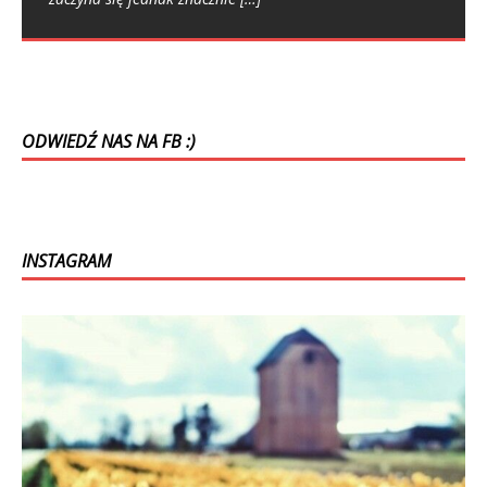
unikalną kulturą i bogatą historią. Znane z pięknych
jezior, malowniczych dróg i szerokich plaż, przyciągają co
roku tysiące turystów.
[…]
ODWIEDŹ NAS NA FB :)
INSTAGRAM