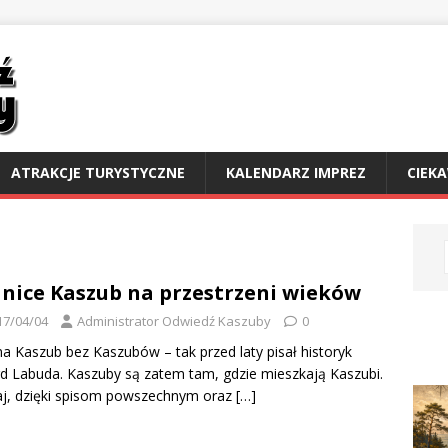
ATRAKCJE TURYSTYCZNE
KALENDARZ IMPREZ
CIEK
nice Kaszub na przestrzeni wieków
17/04/04
Administrator Odwiedź Kaszuby
0
a Kaszub bez Kaszubów – tak przed laty pisał historyk
d Labuda. Kaszuby są zatem tam, gdzie mieszkają Kaszubi.
aj, dzięki spisom powszechnym oraz
[…]