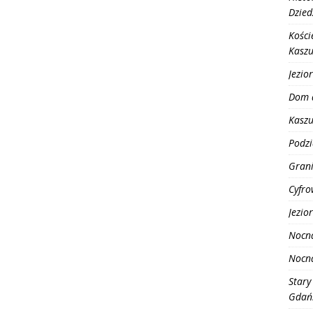
Dzied
Kości
Kasz
Jezio
Dom 
Kaszu
Podzi
Grani
Cyfro
Jezio
Nocn
Nocn
Stary
Gdańs