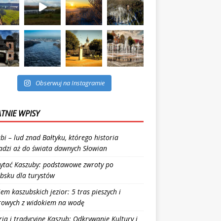
Obserwuj na Instagramie
TNIE WPISY
bi – lud znad Bałtyku, którego historia
dzi aż do świata dawnych Słowian
zytać Kaszuby: podstawowe zwroty po
bsku dla turystów
iem kaszubskich jezior: 5 tras pieszych i
rowych z widokiem na wodę
ria i tradycyjne Kaszub: Odkrywanie Kultury i