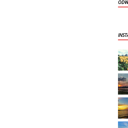
ODWI
INS