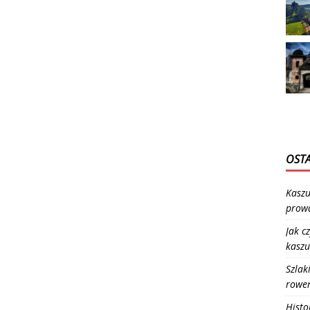
OSTA
Kaszu
prowa
Jak c
kaszu
Szlak
rowe
Histo