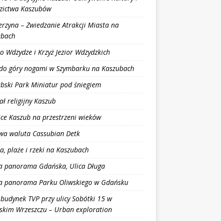
zictwa Kaszubów
erzyna – Zwiedzanie Atrakcji Miasta na
ubach
ro Wdzydze i Krzyż Jezior Wdzydzkich
do góry nogami w Szymbarku na Kaszubach
bski Park Miniatur pod śniegiem
ał religijny Kaszub
ce Kaszub na przestrzeni wieków
wa waluta Cassubian Detk
ra, plaże i rzeki na Kaszubach
a panorama Gdańska, Ulica Długa
a panorama Parku Oliwskiego w Gdańsku
 budynek TVP przy ulicy Sobótki 15 w
kim Wrzeszczu – Urban exploration