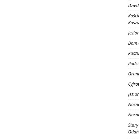
Dzied
Kości
Kasz
Jezio
Dom 
Kaszu
Podzi
Grani
Cyfro
Jezio
Nocn
Nocn
Stary
Gdańs