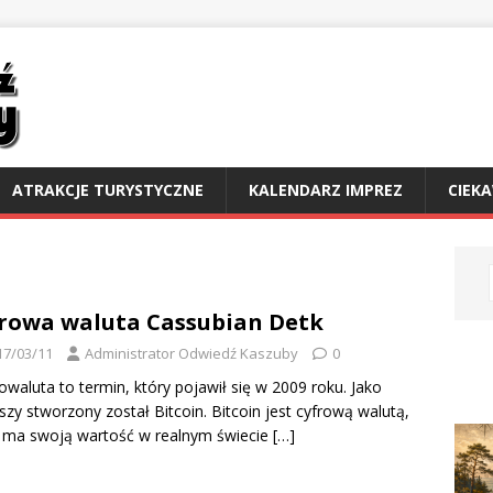
ATRAKCJE TURYSTYCZNE
KALENDARZ IMPREZ
CIEK
rowa waluta Cassubian Detk
17/03/11
Administrator Odwiedź Kaszuby
0
owaluta to termin, który pojawił się w 2009 roku. Jako
szy stworzony został Bitcoin. Bitcoin jest cyfrową walutą,
 ma swoją wartość w realnym świecie
[…]