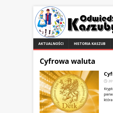
AKTUALNOŚCI
HISTORIA KASZUB
Cyfrowa waluta
Cyf
20
Krypt
pierw
która