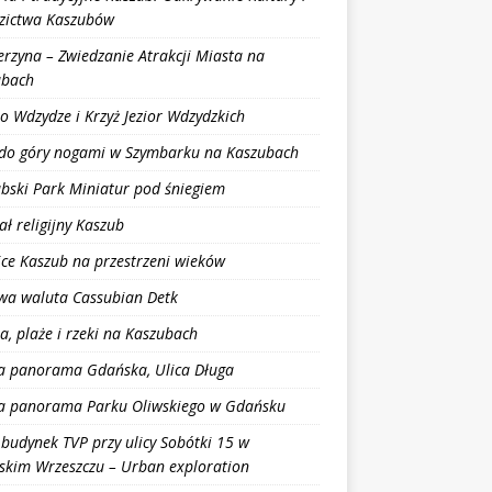
zictwa Kaszubów
erzyna – Zwiedzanie Atrakcji Miasta na
ubach
ro Wdzydze i Krzyż Jezior Wdzydzkich
do góry nogami w Szymbarku na Kaszubach
bski Park Miniatur pod śniegiem
ał religijny Kaszub
ce Kaszub na przestrzeni wieków
wa waluta Cassubian Detk
ra, plaże i rzeki na Kaszubach
a panorama Gdańska, Ulica Długa
a panorama Parku Oliwskiego w Gdańsku
 budynek TVP przy ulicy Sobótki 15 w
kim Wrzeszczu – Urban exploration