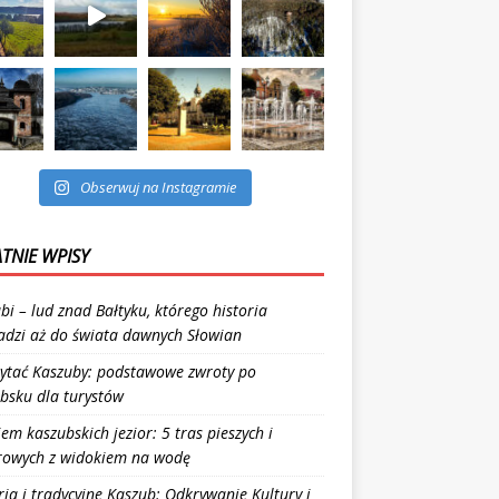
Obserwuj na Instagramie
TNIE WPISY
bi – lud znad Bałtyku, którego historia
dzi aż do świata dawnych Słowian
zytać Kaszuby: podstawowe zwroty po
bsku dla turystów
iem kaszubskich jezior: 5 tras pieszych i
rowych z widokiem na wodę
ria i tradycyjne Kaszub: Odkrywanie Kultury i