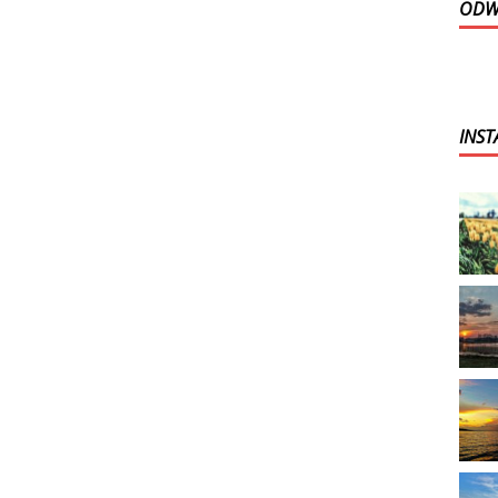
ODWI
INS