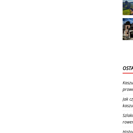
OSTA
Kaszu
prowa
Jak c
kaszu
Szlak
rowe
Histo