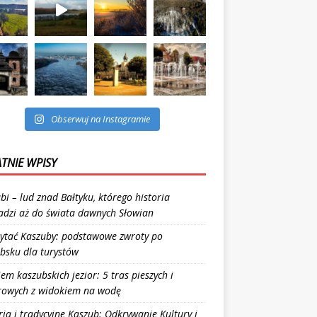
Obserwuj na Instagramie
TNIE WPISY
bi – lud znad Bałtyku, którego historia
dzi aż do świata dawnych Słowian
zytać Kaszuby: podstawowe zwroty po
bsku dla turystów
iem kaszubskich jezior: 5 tras pieszych i
rowych z widokiem na wodę
ria i tradycyjne Kaszub: Odkrywanie Kultury i