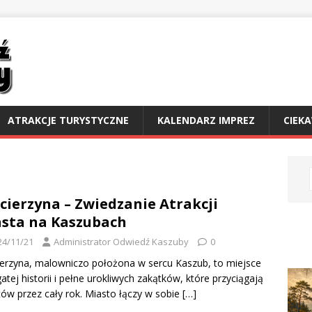
ATRAKCJE TURYSTYCZNE
KALENDARZ IMPREZ
CIEK
cierzyna – Zwiedzanie Atrakcji
sta na Kaszubach
24/11/21
Administrator Odwiedź Kaszuby
0
erzyna, malowniczo położona w sercu Kaszub, to miejsce
atej historii i pełne urokliwych zakątków, które przyciągają
tów przez cały rok. Miasto łączy w sobie
[…]