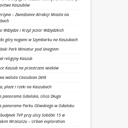
zictwa Kaszubów
erzyna – Zwiedzanie Atrakcji Miasta na
ubach
ro Wdzydze i Krzyż Jezior Wdzydzkich
do góry nogami w Szymbarku na Kaszubach
bski Park Miniatur pod śniegiem
ał religijny Kaszub
ce Kaszub na przestrzeni wieków
wa waluta Cassubian Detk
ra, plaże i rzeki na Kaszubach
a panorama Gdańska, Ulica Długa
a panorama Parku Oliwskiego w Gdańsku
 budynek TVP przy ulicy Sobótki 15 w
kim Wrzeszczu – Urban exploration