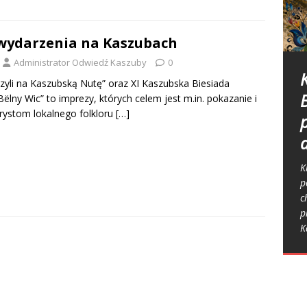
wydarzenia na Kaszubach
Administrator Odwiedź Kaszuby
0
zyli na Kaszubską Nutę” oraz XI Kaszubska Biesiada
j
lny Wic” to imprezy, których celem jest m.in. pokazanie i
H
urystom lokalnego folkloru
[…]
J
K
t
K
K
K
„
u
p
k
b
t
c
n
K
k
s
p
j
f
K
p
h
m
p