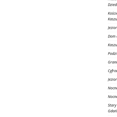
Dzied
Kości
Kasz
Jezio
Dom 
Kaszu
Podzi
Grani
Cyfro
Jezio
Nocn
Nocn
Stary
Gdańs