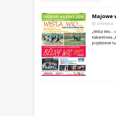
Majowe 
2016/04/25
„Wiśta Wio… c
Kabaretowa „Bë
przybliżenie t