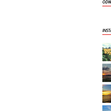
ODWI
INS