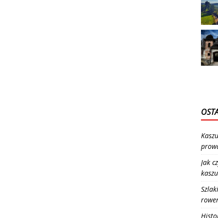
OSTA
Kaszu
prowa
Jak c
kaszu
Szlak
rowe
Histo